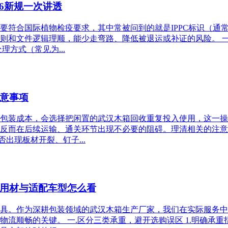
26新规一次讲透
符合国际植物检疫要求，其中常被问到的就是IPPC标识（通常也
则和文件逻辑理顺，能少走弯路、降低被退运或补证的风险。 一
方式（常见为...
意事项
控制包装成本，会选择把闲置的武汉木箱回收重复投入使用，这一
反而在后续运输、通关环节出现不必要的阻碍。理清相关的注意
出现板材开裂、钉子...
用材与适配车型怎么看
具。作为深耕包装领域的武汉木箱生产厂家，我们在实际服务中
流顺畅的关键。 一.区分三类承重，避开选购误区 1.明确承