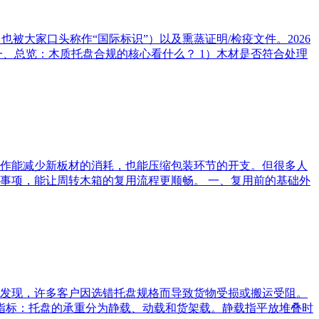
被大家口头称作“国际标识”）以及熏蒸证明/检疫文件。2026
、总览：木质托盘合规的核心看什么？ 1）木材是否符合处理
操作能减少新板材的消耗，也能压缩包装环节的开支。但很多人
事项，能让周转木箱的复用流程更顺畅。 一、复用前的基础外
发现，许多客户因选错托盘规格而导致货物受损或搬运受阻。
重指标：托盘的承重分为静载、动载和货架载。静载指平放堆叠时