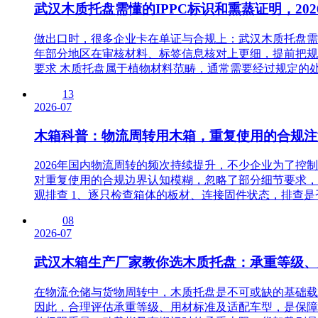
武汉木质托盘需懂的IPPC标识和熏蒸证明，20
做出口时，很多企业卡在单证与合规上：武汉木质托盘需要
年部分地区在审核材料、标签信息核对上更细，提前把规
要求 木质托盘属于植物材料范畴，通常需要经过规定的处理
13
2026-07
木箱科普：物流周转用木箱，重复使用的合规注
2026年国内物流周转的频次持续提升，不少企业为了
对重复使用的合规边界认知模糊，忽略了部分细节要求，
观排查 1、逐只检查箱体的板材、连接固件状态，排查是否
08
2026-07
武汉木箱生产厂家教你选木质托盘：承重等级、
在物流仓储与货物周转中，木质托盘是不可或缺的基础载
因此，合理评估承重等级、用材标准及适配车型，是保障物