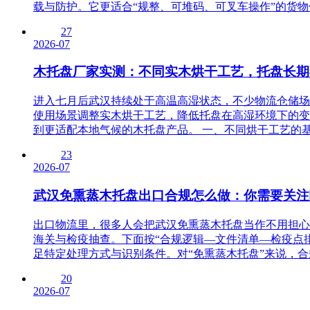
载与防护。它更适合“规整、可堆码、可叉车操作”的货物体系
27
2026-07
木托盘厂家实测：不同实木烘干工艺，托盘长期
进入七月后武汉持续处于高温高湿状态，不少物流仓储场
使用场景调整实木烘干工艺，降低托盘在高湿环境下的变
到更适配本地气候的木托盘产品。 一、不同烘干工艺的基础
23
2026-07
武汉免熏蒸木托盘出口合规怎么做：你需要关注
出口物流里，很多人会把武汉免熏蒸木托盘当作不用担心
海关与检疫抽查。下面按“合规逻辑—文件清单—检疫点
足特定处理方式与识别条件。对“免熏蒸木托盘”来说，合规
20
2026-07