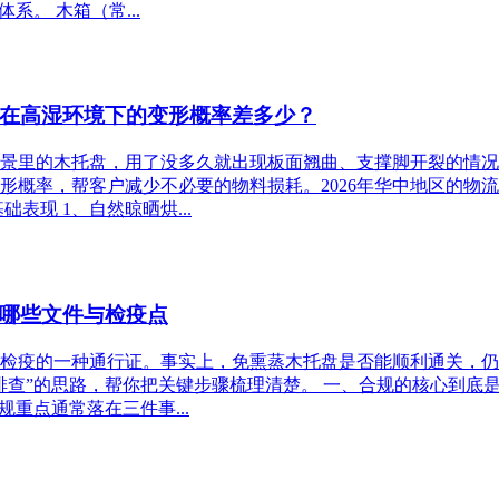
。 木箱（常...
在高湿环境下的变形概率差多少？
景里的木托盘，用了没多久就出现板面翘曲、支撑脚开裂的情况
形概率，帮客户减少不必要的物料损耗。2026年华中地区的物
表现 1、自然晾晒烘...
哪些文件与检疫点
检疫的一种通行证。事实上，免熏蒸木托盘是否能顺利通关，仍
排查”的思路，帮你把关键步骤梳理清楚。 一、合规的核心到底
重点通常落在三件事...