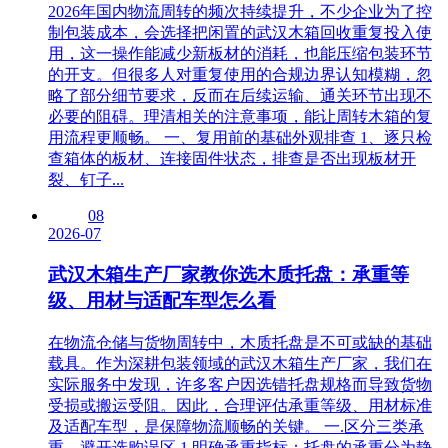
2026年国内物流周转的频次持续提升，不少企业为了控
制包装成本，会选择把闲置的武汉木箱回收重复投入使
用，这一操作能减少新板材的消耗，也能压缩包装环节
的开支。但很多人对重复使用的合规边界认知模糊，忽
略了部分细节要求，反而在后续运输、通关环节出现不
必要的阻碍。理清相关的注意事项，能让周转木箱的复
用流程更顺畅。 一、复用前的基础外观排查 1、逐只检
查箱体的板材、连接固件状态，排查是否出现板材开
裂、钉子...
08
2026-07
武汉木箱生产厂家教你选木质托盘：承重等
级、用材与适配车型怎么看
在物流仓储与货物周转中，木质托盘是不可或缺的基础
载具。作为深耕包装领域的武汉木箱生产厂家，我们在
实际服务中发现，许多客户因选错托盘规格而导致货物
受损或搬运受阻。因此，合理评估承重等级、用材标准
及适配车型，是保障物流顺畅的关键。 一.区分三类承
重，避开选购误区 1.明确承重指标：托盘的承重分为静