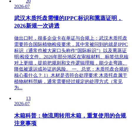
20
2026-07
武汉木质托盘需懂的IPPC标识和熏蒸证明，
2026新规一次讲透
做出口时，很多企业卡在单证与合规上：武汉木质托盘
需要符合国际植物检疫要求，其中常被问到的就是IPPC
标识（通常也被大家口头称作“国际标识”）以及熏蒸证
明/检疫文件。2026年部分地区在审核材料、标签信息核
对上更细，提前把规则和文件逻辑理顺，能少走弯路、
降低被退运或补证的风险。 一、总览：木质托盘合规的
核心看什么？ 1）木材是否符合处理要求 木质托盘属于
植物材料范畴，通常需要经过规定的处理方式（常见
为...
13
2026-07
木箱科普：物流周转用木箱，重复使用的合规
注意事项