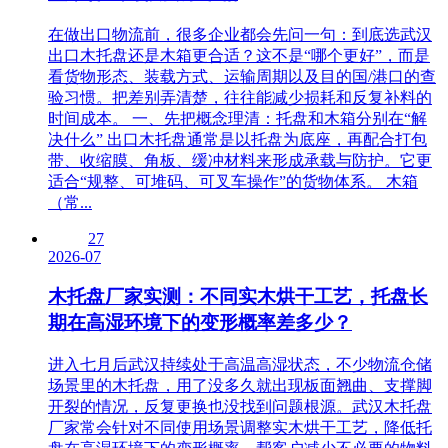
在做出口物流前，很多企业都会先问一句：到底选武汉
出口木托盘还是木箱更合适？这不是“哪个更好”，而是
看货物形态、装载方式、运输周期以及目的国/港口的查
验习惯。把差别弄清楚，往往能减少损耗和反复补料的
时间成本。 一、先把概念理清：托盘和木箱分别在“解
决什么” 出口木托盘通常是以托盘为底座，再配合打包
带、收缩膜、角板、缓冲材料来形成承载与防护。它更
适合“规整、可堆码、可叉车操作”的货物体系。 木箱
（常...
27
2026-07
木托盘厂家实测：不同实木烘干工艺，托盘长
期在高湿环境下的变形概率差多少？
进入七月后武汉持续处于高温高湿状态，不少物流仓储
场景里的木托盘，用了没多久就出现板面翘曲、支撑脚
开裂的情况，反复更换也没找到问题根源。武汉木托盘
厂家常会针对不同使用场景调整实木烘干工艺，降低托