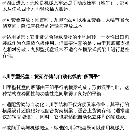
✅四面进叉：无论是机械叉车还是手动液压车（地牛），都可
以从任意四个方向轻松插入搬运。
✅可套叠存放：闲置时，九脚托盘可以相互套叠，大幅节省仓
储空间，降低空托盘的运输与存放成本。
✅适用场景：它非常适合轻载货物的平地周转、一次性出口包
装或作为仓库垫仓板使用。但需要注意的是，由于其底部支撑
点相对分散，九脚型托盘通常不适合在横梁式货架上进行悬空
存储。
2.川字型托盘：货架存储与自动化线的“多面手”
川字型托盘的底部由三组平行的横梁构成，形似汉字“川”。这
种结构在稳固性与功能性之间取得了良好的平衡：
✅适配货架与自动化：川字结构不仅方便叉车作业，其平行的
横梁设计还能很好地贴合货架横梁，适合上货架存储（通常建
议加钢管增强）。同时，它也易适配自动化立体库的输送线。
✅兼顾手动与机械搬运：标准的川字托盘既可以使用机械叉