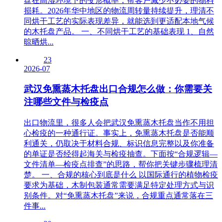
盘在高湿环境下的变形概率，帮客户减少不必要的物料
损耗。2026年华中地区的物流周转量持续提升，理清不
同烘干工艺的实际表现差异，就能选到更适配本地气候
的木托盘产品。 一、不同烘干工艺的基础表现 1、自然
晾晒烘...
23
2026-07
武汉免熏蒸木托盘出口合规怎么做：你需要关
注哪些文件与检疫点
出口物流里，很多人会把武汉免熏蒸木托盘当作不用担
心检疫的一种通行证。事实上，免熏蒸木托盘是否能顺
利通关，仍取决于材料合规、标识信息完整以及你准备
的单证是否经得起海关与检疫抽查。下面按“合规逻辑—
文件清单—检疫点排查”的思路，帮你把关键步骤梳理清
楚。 一、合规的核心到底是什么 以国际通行的植物检疫
要求为基础，木制包装通常需要满足特定处理方式与识
别条件。对“免熏蒸木托盘”来说，合规重点通常落在三
件事...