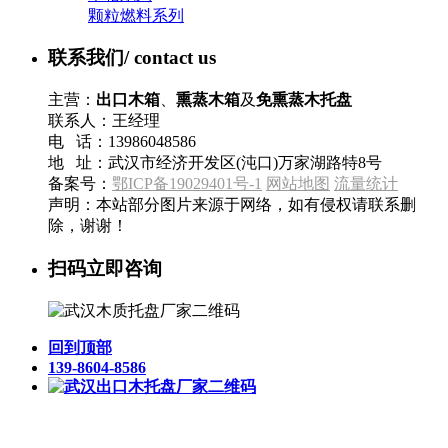
颗粒燃料系列
联系我们
/ contact us
主营：
出口木箱
、
熏蒸木箱
及
免熏蒸木托盘
联系人：王经理
电 话：13986048586
地 址：武汉市经济开发区(沌口)万家湖路特8号
备案号：
鄂ICP备19029401号-1
网站地图
流量统计
声明：本站部分图片来源于网络，如有侵权请联系删
除，谢谢！
扫码立即咨询
回到顶部
139-8604-8586