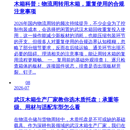
木箱科普：物流周转用木箱，重复使用的合规
注意事项
2026年国内物流周转的频次持续提升，不少企业为了控
制包装成本，会选择把闲置的武汉木箱回收重复投入使
用，这一操作能减少新板材的消耗，也能压缩包装环节
的开支。但很多人对重复使用的合规边界认知模糊，忽
略了部分细节要求，反而在后续运输、通关环节出现不
必要的阻碍。理清相关的注意事项，能让周转木箱的复
用流程更顺畅。 一、复用前的基础外观排查 1、逐只检
查箱体的板材、连接固件状态，排查是否出现板材开
裂、钉子...
08
2026-07
武汉木箱生产厂家教你选木质托盘：承重等
级、用材与适配车型怎么看
在物流仓储与货物周转中，木质托盘是不可或缺的基础
载具。作为深耕包装领域的武汉木箱生产厂家，我们在