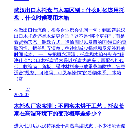
武汉出口木托盘与木箱区别：什么时候该用托
盘，什么时候要用木箱
在做出口物流前，很多企业都会先问一句：到底选武汉
出口木托盘还是木箱更合适？这不是“哪个更好”，而是
看货物形态、装载方式、运输周期以及目的国/港口的查
验习惯。把差别弄清楚，往往能减少损耗和反复补料的
时间成本。 一、先把概念理清：托盘和木箱分别在“解
决什么” 出口木托盘通常是以托盘为底座，再配合打包
带、收缩膜、角板、缓冲材料来形成承载与防护。它更
适合“规整、可堆码、可叉车操作”的货物体系。 木箱
（常...
27
2026-07
木托盘厂家实测：不同实木烘干工艺，托盘长
期在高湿环境下的变形概率差多少？
进入七月后武汉持续处于高温高湿状态，不少物流仓储