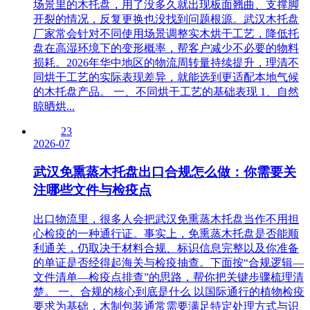
场景里的木托盘，用了没多久就出现板面翘曲、支撑脚
开裂的情况，反复更换也没找到问题根源。武汉木托盘
厂家常会针对不同使用场景调整实木烘干工艺，降低托
盘在高湿环境下的变形概率，帮客户减少不必要的物料
损耗。2026年华中地区的物流周转量持续提升，理清不
同烘干工艺的实际表现差异，就能选到更适配本地气候
的木托盘产品。 一、不同烘干工艺的基础表现 1、自然
晾晒烘...
23
2026-07
武汉免熏蒸木托盘出口合规怎么做：你需要关
注哪些文件与检疫点
出口物流里，很多人会把武汉免熏蒸木托盘当作不用担
心检疫的一种通行证。事实上，免熏蒸木托盘是否能顺
利通关，仍取决于材料合规、标识信息完整以及你准备
的单证是否经得起海关与检疫抽查。下面按“合规逻辑—
文件清单—检疫点排查”的思路，帮你把关键步骤梳理清
楚。 一、合规的核心到底是什么 以国际通行的植物检疫
要求为基础，木制包装通常需要满足特定处理方式与识