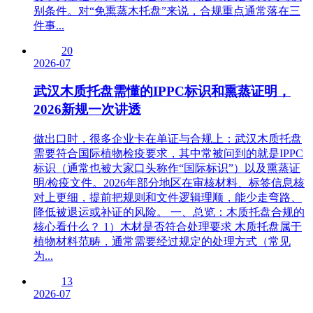
别条件。对“免熏蒸木托盘”来说，合规重点通常落在三
件事...
20
2026-07
武汉木质托盘需懂的IPPC标识和熏蒸证明，
2026新规一次讲透
做出口时，很多企业卡在单证与合规上：武汉木质托盘
需要符合国际植物检疫要求，其中常被问到的就是IPPC
标识（通常也被大家口头称作“国际标识”）以及熏蒸证
明/检疫文件。2026年部分地区在审核材料、标签信息核
对上更细，提前把规则和文件逻辑理顺，能少走弯路、
降低被退运或补证的风险。 一、总览：木质托盘合规的
核心看什么？ 1）木材是否符合处理要求 木质托盘属于
植物材料范畴，通常需要经过规定的处理方式（常见
为...
13
2026-07